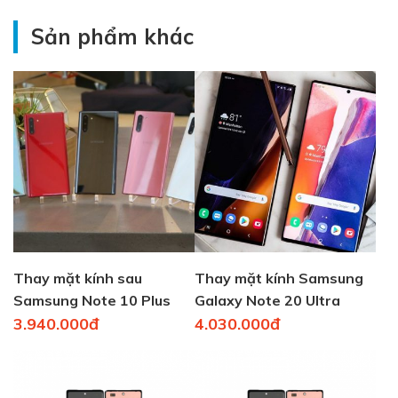
Sản phẩm khác
Thay mặt kính sau
Thay mặt kính Samsung
Samsung Note 10 Plus
Galaxy Note 20 Ultra
bao nhiêu tiền?
3.940.000đ
4.030.000đ