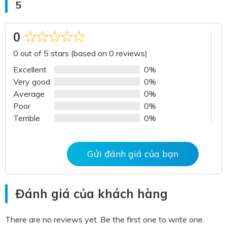
5
0
Rated
0 out of 5 stars (based on 0 reviews)
0
out
Excellent
0%
of
Very good
0%
5
Average
0%
Poor
0%
Terrible
0%
Gửi đánh giá của bạn
Đánh giá của khách hàng
There are no reviews yet. Be the first one to write one.