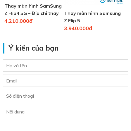
Thay màn hình SamSung
Thay màn hình Samsung
Z Flip4 5G – Địa chỉ thay
Z Flip 5
màn uy tín, chất lượng
4.210.000đ
3.940.000đ
Ý kiến của bạn