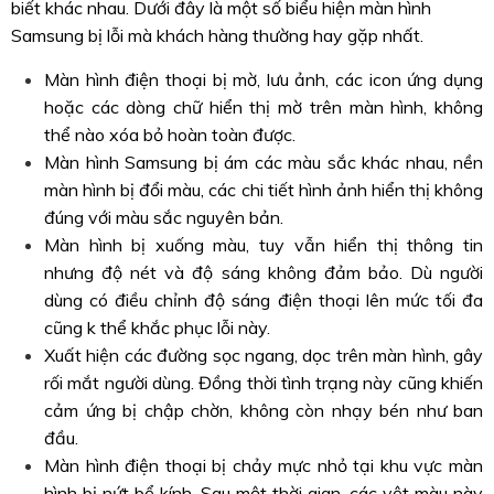
biết khác nhau. Dưới đây là một số biểu hiện màn hình
Samsung bị lỗi mà khách hàng thường hay gặp nhất.
Màn hình điện thoại bị mờ, lưu ảnh, các icon ứng dụng
hoặc các dòng chữ hiển thị mờ trên màn hình, không
thể nào xóa bỏ hoàn toàn được.
Màn hình Samsung bị ám các màu sắc khác nhau, nền
màn hình bị đổi màu, các chi tiết hình ảnh hiển thị không
đúng với màu sắc nguyên bản.
Màn hình bị xuống màu, tuy vẫn hiển thị thông tin
nhưng độ nét và độ sáng không đảm bảo. Dù người
dùng có điều chỉnh độ sáng điện thoại lên mức tối đa
cũng k thể khắc phục lỗi này.
Xuất hiện các đường sọc ngang, dọc trên màn hình, gây
rối mắt người dùng. Đồng thời tình trạng này cũng khiến
cảm ứng bị chập chờn, không còn nhạy bén như ban
đầu.
Màn hình điện thoại bị chảy mực nhỏ tại khu vực màn
hình bị nứt bể kính. Sau một thời gian, các vệt màu này