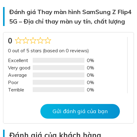
Đánh giá Thay màn hình SamSung Z Flip4
5G – Địa chỉ thay màn uy tín, chất lượng
0
Rated
0 out of 5 stars (based on 0 reviews)
0
out
Excellent
0%
of
Very good
0%
5
Average
0%
Poor
0%
Terrible
0%
Gửi đánh giá của bạn
Đánh giá của khách hàng