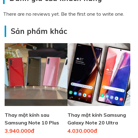
There are no reviews yet. Be the first one to write one.
Sản phẩm khác
Thay mặt kính sau
Thay mặt kính Samsung
Samsung Note 10 Plus
Galaxy Note 20 Ultra
bao nhiêu tiền?
3.940.000đ
4.030.000đ