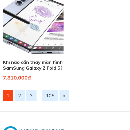
Khi nào cần thay màn hình
SamSung Galaxy Z Fold 5?
7.810.000đ
1
2
3
…
105
»