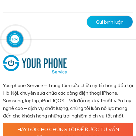
Yourphone Service – Trung tâm sửa chữa uy tín hàng đầu tại
Hà Nội, chuyên sửa chữa các dòng điện thoại iPhone,
Samsung, laptop, iPad, IQOS… Với đội ngũ kỹ thuật viên tay
nghề cao – dịch vụ chất lượng, chúng tôi luôn nỗ lực mang
đến cho khách hàng những trải nghiệm dịch vụ tốt nhất.
HÃY GỌI CHO CHÚNG TÔI ĐỂ ĐƯỢC TƯ VẤN