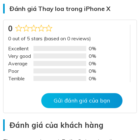
Đánh giá Thay loa trong iPhone X
0
Rated
0 out of 5 stars (based on 0 reviews)
0
out
Excellent
0%
of
Very good
0%
5
Average
0%
Poor
0%
Terrible
0%
Gửi đánh giá của bạn
Đánh giá của khách hàng