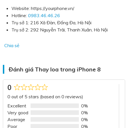
Website:
https://yourphone.vn/
Hotline:
0983.46.46.26
Trụ sở 1: 216 Xã Đàn, Đống Đa, Hà Nội
Trụ sở 2: 292 Nguyễn Trãi, Thanh Xuân
, Hà Nội
Chia sẻ
Đánh giá Thay loa trong iPhone 8
0
Rated
0 out of 5 stars (based on 0 reviews)
0
out
Excellent
0%
of
Very good
0%
5
Average
0%
Poor
0%