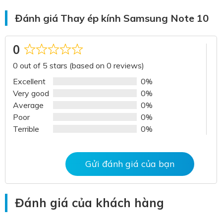
Đánh giá Thay ép kính Samsung Note 10
0
Rated
0 out of 5 stars (based on 0 reviews)
0
out
Excellent
0%
of
Very good
0%
5
Average
0%
Poor
0%
Terrible
0%
Gửi đánh giá của bạn
Đánh giá của khách hàng