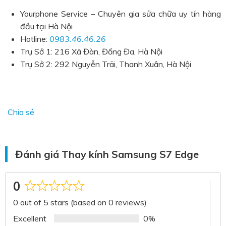
Yourphone Service – Chuyên gia sửa chữa uy tín hàng
đầu tại Hà Nội
Hotline:
0983.46.46.26
Trụ Sở 1: 216 Xã Đàn, Đống Đa, Hà Nội
Trụ Sở 2: 292 Nguyễn Trãi, Thanh Xuân, Hà Nội
Chia sẻ
Đánh giá Thay kính Samsung S7 Edge
0
Rated
0 out of 5 stars (based on 0 reviews)
0
out
Excellent
0%