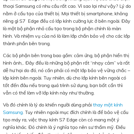
thoại Samsung có nhu cầu rất cao. Vì sao lại như vậy? Lý do
nằm ở cấu tạo của thiết bị. Mọi thiết bị smartphone, không
riêng gì S7 Edge đều có lớp kính cường lực ở bên ngoài. Đây
là một bộ phận nhỏ cấu tạo trong bộ phận chính là màn
hình. Và nhiệm vụ của nó là làm lớp chắn bảo vệ cho các lớp
thành phần bên trong.
Các bộ phận bên trong bao gồm: cảm ứng, bộ phận hiển thị
hình ảnh,.. Đây đều là những bộ phận rất “nhạy cảm” và rất
dễ hư hại do đó, nó cần phải có một lớp bảo vệ vững chắc –
lớp kính bên ngoài. Tuy nhiên, dù cho lớp kính bên ngoài có
tốt đến đâu nếu trong quá trình sử dụng, bạn bất cẩn thì
vẫn có thể làm vỡ lớp kính này như thường.
Và đó chính là lý do khiến người dùng phải
thay mặt kính
Samsung
. Tuy nhiên ngoài mục đích chính là để bảo vệ cấu
tạo máy ra, việc thay kính S7 Edge
còn có mang một ý
nghĩa khác. Đó chính là ý nghĩa tạo nên sư thẩm mỹ. Điều