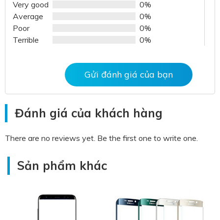
of
Very good
0%
5
Average
0%
Poor
0%
Terrible
0%
Gửi đánh giá của bạn
Đánh giá của khách hàng
There are no reviews yet. Be the first one to write one.
Sản phẩm khác