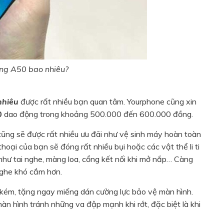
ng A50 bao nhiêu?
nhiêu
được rất nhiều bạn quan tâm. Yourphone cũng xin
0
dao động trong khoảng 500.000 đến 600.000 đồng.
cũng sẽ được rất nhiều ưu đãi như vệ sinh máy hoàn toàn
 thoại của bạn sẽ đóng rất nhiều bụi hoặc các vật thể li ti
 như tai nghe, màng loa, cổng kết nối khi mở nắp… Càng
 nghe khó cắm hơn.
 kém, tặng ngay miếng dán cường lực bảo vệ màn hình.
àn hình tránh những va đập mạnh khi rớt, đặc biệt là khi