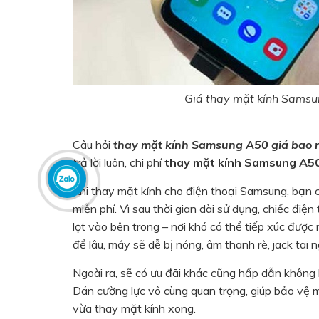
Giá thay mặt kính Samsu
Câu hỏi
thay mặt kính Samsung A50 giá bao 
trả lời luôn, chi phí
thay mặt kính Samsung A5
Khi thay mặt kính cho điện thoại Samsung, bạn 
miễn phí. Vì sau thời gian dài sử dụng, chiếc điện
lọt vào bên trong – nơi khó có thể tiếp xúc được
để lâu, máy sẽ dễ bị nóng, âm thanh rè, jack tai
Ngoài ra, sẽ có ưu đãi khác cũng hấp dẫn không
Dán cường lực vô cùng quan trọng, giúp bảo vệ m
vừa thay mặt kính xong.