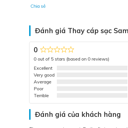
Chia sẻ
Đánh giá Thay cáp sạc Sam
0
Rated
0 out of 5 stars (based on 0 reviews)
0
out
Excellent
of
Very good
5
Average
Poor
Terrible
Đánh giá của khách hàng