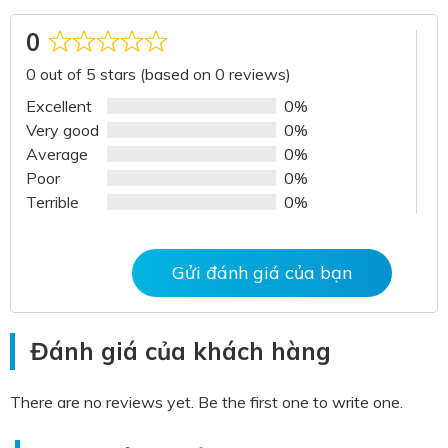
0
Rated
0 out of 5 stars (based on 0 reviews)
0
out
Excellent
0%
of
Very good
0%
5
Average
0%
Poor
0%
Terrible
0%
Gửi đánh giá của bạn
Đánh giá của khách hàng
There are no reviews yet. Be the first one to write one.