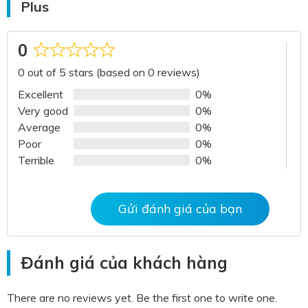
Plus
0
Rated
0 out of 5 stars (based on 0 reviews)
0
out
Excellent
0%
of
Very good
0%
5
Average
0%
Poor
0%
Terrible
0%
Gửi đánh giá của bạn
Đánh giá của khách hàng
There are no reviews yet. Be the first one to write one.