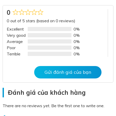
0
Rated
0 out of 5 stars (based on 0 reviews)
0
out
Excellent
0%
of
Very good
0%
5
Average
0%
Poor
0%
Terrible
0%
Gửi đánh giá của bạn
Đánh giá của khách hàng
There are no reviews yet. Be the first one to write one.