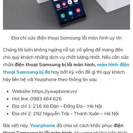
Địa chỉ sửa điện thoại Samsung lỗi màn hình uy tín
Chúng tôi luôn không ngừng nỗ lực cố gắng để mang đến
cho quý khách những dịch vụ chất lượng nhất. Nếu cần sửa
chữa
điện thoại Samsung bị lỗi màn hình,
màn hình điện
thoại Samsung bị đơ
hay bất kỳ vấn đề gì thì quý khách
hãy liên hệ với Yourphone theo thông tin sau:
Website: https://yourphone.vn/
Hot line: 0983.464.626
Địa chỉ 1: 216 Xã Đàn – Đống Đa – Hà Nội
Địa chỉ 2: 292 Nguyễn Trãi – Thanh Xuân – Hà Nội
Bài viết này,
Yourphone
đã chia sẻ cách khắc phục
điện
thoại Samsung bị lỗi màn hình
. Hy vọng những kiến thức