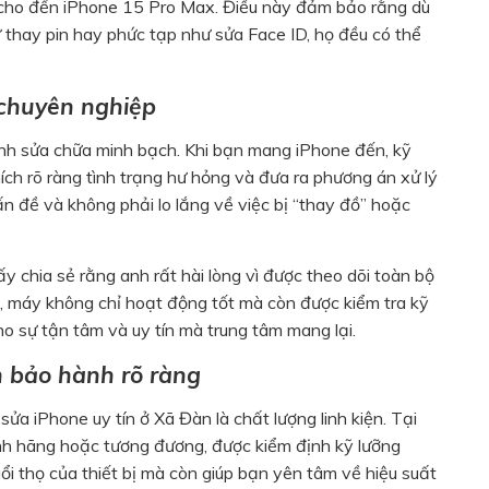
 cho đến iPhone 15 Pro Max. Điều này đảm bảo rằng dù
ư thay pin hay phức tạp như sửa Face ID, họ đều có thể
 chuyên nghiệp
ình sửa chữa minh bạch. Khi bạn mang iPhone đến, kỹ
hích rõ ràng tình trạng hư hỏng và đưa ra phương án xử lý
ấn đề và không phải lo lắng về việc bị “thay đồ” hoặc
y chia sẻ rằng anh rất hài lòng vì được theo dõi toàn bộ
t, máy không chỉ hoạt động tốt mà còn được kiểm tra kỹ
cho sự tận tâm và uy tín mà trung tâm mang lại.
h bảo hành rõ ràng
sửa iPhone uy tín ở Xã Đàn là chất lượng linh kiện. Tại
ính hãng hoặc tương đương, được kiểm định kỹ lưỡng
ổi thọ của thiết bị mà còn giúp bạn yên tâm về hiệu suất