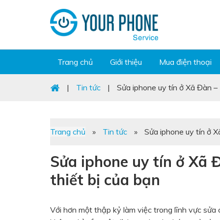
Trang chủ
Giới thiệu
Mua điện thoại
|
Tin tức
|
Sửa iphone uy tín ở Xã Đàn – 
Trang chủ
»
Tin tức
»
Sửa iphone uy tín ở X
Sửa iphone uy tín ở Xã 
thiết bị của bạn
Với hơn một thập kỷ làm việc trong lĩnh vực sửa 