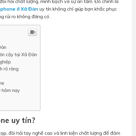
i hỏi chất lượng, minh bạch và sự an tâm. Đó chính là
iphone ở Xã Đàn
uy tín không chỉ giúp bạn khắc phục
g rủi ro không đáng có.
Đàn
tin cậy tại Xã Đàn
nghiệp
h rõ ràng
one
y hôm nay
ne uy tín?
 tạp, đòi hỏi tay nghề cao và linh kiện chất lượng để đảm