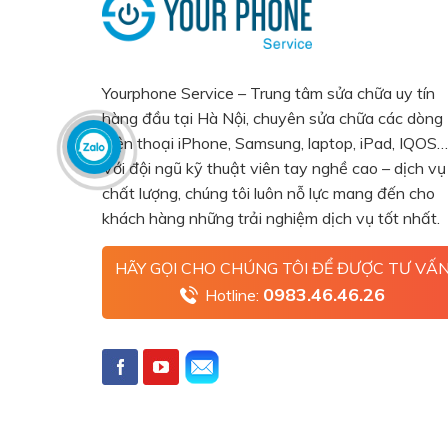
Yourphone Service – Trung tâm sửa chữa uy tín
hàng đầu tại Hà Nội, chuyên sửa chữa các dòng
điện thoại iPhone, Samsung, laptop, iPad, IQOS…
Với đội ngũ kỹ thuật viên tay nghề cao – dịch vụ
chất lượng, chúng tôi luôn nỗ lực mang đến cho
khách hàng những trải nghiệm dịch vụ tốt nhất.
HÃY GỌI CHO CHÚNG TÔI ĐỂ ĐƯỢC TƯ VẤ
0983.46.46.26
Hotline: