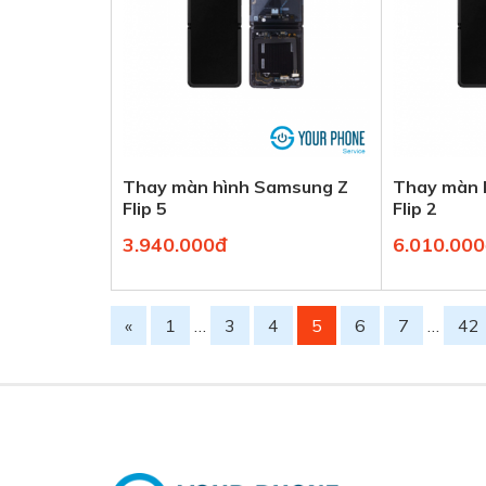
Thay màn hình Samsung Z
Thay màn 
Flip 5
Flip 2
3.940.000đ
6.010.00
«
1
…
3
4
5
6
7
…
42