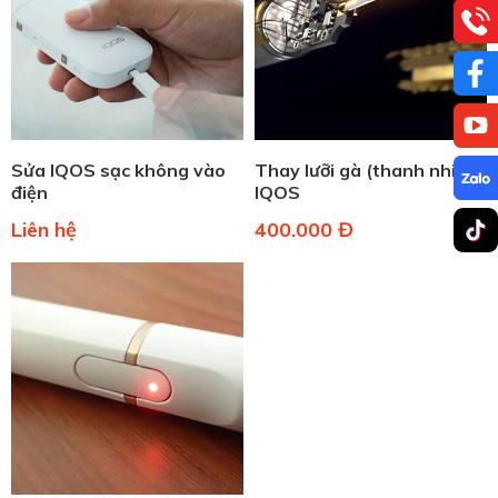
Sửa IQOS sạc không vào
Thay lưỡi gà (thanh nhiệt)
điện
IQOS
Liên hệ
400.000 Đ