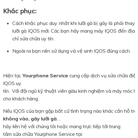
Khắc phục:
Cách khắc phục duy nhất khi lưỡi gà bị gãy là phải thay
lưỡi gà IQOS mới. Các bạn hãy mang máy IQOS đến địa
chỉ sửa chữa uy tín.
Ngoài ra bạn nên sử dụng và vệ sinh IQOS đúng cách.
Hiện
tại
,
Yourphone
Service
cung
cấp
dịch
vụ
sửa
chữa
điệ
IQOS uy
tín
.
Với
đội
ngũ
kỹ
thuật
viên
giàu
kinh
nghiệm
và
máy
móc
h
cho
khách
hàng
.
Nếu
IQOS
của
bạn
gặp
bất
cứ
tình
trạng
nào
khác
cần
hỗ
trợ
không vào, gãy lưỡi gà
…
hãy
liên
hệ
với
chúng
tôi
hoặc
mang
trực
tiếp
tới
trung
tâm
sửa
chữa
Yourphone
Service
tại
: