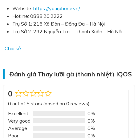
Website
:
https://yourphone.vn/
Hotline: 0888.20.2222
Trụ Sở 1: 216 Xã Đàn – Đống Đa – Hà Nội
Trụ Sở 2: 292 Nguyễn Trãi – Thanh Xuân –
Hà Nội
Chia sẻ
Đánh giá Thay lưỡi gà (thanh nhiệt) IQOS
0
Rated
0 out of 5 stars (based on 0 reviews)
0
out
Excellent
0%
of
Very good
0%
5
Average
0%
Poor
0%