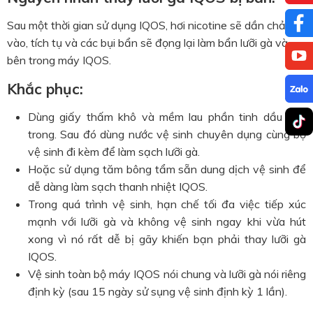
Sau một thời gian sử dụng IQOS, hơi nicotine sẽ dần chảy
vào, tích tụ và các bụi bẩn sẽ đọng lại làm bẩn lưỡi gà và
bên trong máy IQOS.
Khắc phục:
Dùng giấy thấm khô và mềm lau phần tinh dầu bên
trong. Sau đó dùng nước vệ sinh chuyên dụng cùng bộ
vệ sinh đi kèm để làm sạch lưỡi gà.
Hoặc sử dụng tăm bông tẩm sẵn dung dịch vệ sinh để
dễ dàng làm sạch thanh nhiệt IQOS.
Trong quá trình vệ sinh, hạn chế tối đa việc tiếp xúc
mạnh với lưỡi gà và không vệ sinh ngay khi vừa hút
xong vì nó rất dễ bị gãy khiến bạn phải thay lưỡi gà
IQOS.
Vệ sinh toàn bộ máy IQOS nói chung và lưỡi gà nói riêng
định kỳ (sau 15 ngày sử sụng vệ sinh định kỳ 1 lần).