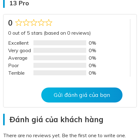
13 Pro
0
Rated
0 out of 5 stars (based on 0 reviews)
0
out
Excellent
0%
of
Very good
0%
5
Average
0%
Poor
0%
Terrible
0%
Gửi đánh giá của bạn
Đánh giá của khách hàng
There are no reviews yet. Be the first one to write one.