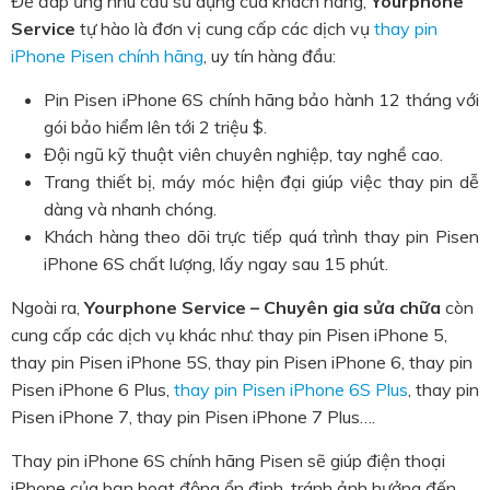
Để đáp ứng nhu cầu sử dụng của khách hàng,
Yourphone
Service
tự hào là đơn vị cung cấp các dịch vụ
thay pin
iPhone Pisen chính hãng
, uy tín hàng đầu:
Pin Pisen iPhone 6S chính hãng bảo hành 12 tháng với
gói bảo hiểm lên tới 2 triệu $.
Đội ngũ kỹ thuật viên chuyên nghiệp, tay nghề cao.
Trang thiết bị, máy móc hiện đại giúp việc thay pin dễ
dàng và nhanh chóng.
Khách hàng theo dõi trực tiếp quá trình thay pin Pisen
iPhone 6S chất lượng, lấy ngay sau 15 phút.
Ngoài ra,
Yourphone Service – Chuyên gia sửa chữa
còn
cung cấp các dịch vụ khác như: thay pin Pisen iPhone 5,
thay pin Pisen iPhone 5S, thay pin Pisen iPhone 6, thay pin
Pisen iPhone 6 Plus,
thay pin Pisen iPhone 6S Plus
, thay pin
Pisen iPhone 7, thay pin Pisen iPhone 7 Plus….
Thay pin iPhone 6S chính hãng Pisen sẽ giúp điện thoại
iPhone của bạn hoạt động ổn định, tránh ảnh hưởng đến