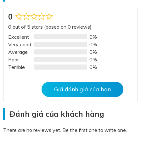
0
Rated
0 out of 5 stars (based on 0 reviews)
0
out
Excellent
0%
of
Very good
0%
5
Average
0%
Poor
0%
Terrible
0%
Gửi đánh giá của bạn
Đánh giá của khách hàng
There are no reviews yet. Be the first one to write one.