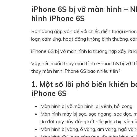
iPhone 6S bị vỡ màn hình – N
hình iPhone 6S
Bạn đang gặp vấn đề với chiếc điện thoại iPhon
loạn cảm ứng, hoạt động không bình thường, cản
iPhone 6S bị vỡ màn hình là trường hợp xảy ra k
Vậy nếu muốn thay màn hình iPhone 6S bị vỡ th
thay màn hình iPhone 6S bao nhiêu tiền?
1. Một số lỗi phổ biến khiến 
iPhone 6S
Màn hình bị vỡ màn hình, bị vênh, hở, cong
Màn hình máy bị sọc, sọc ngang, sọc dọc, 
do đứt gãy dây đồng kết nối giữa chip và mà
Màn hình bị vàng, ố vàng, ám vàng, ngả và
Màn hình đơ, loạn cảm ứng, đơ màn hình, bị 