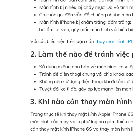
Màn hình bị nhiễu, bị chảy mực: Do vô tình 
Có cuộc gọi đến vẫn đổ chuông nhưng màn hì
Màn hình iPhone bị chấm trắng, đốm trắng
hơi ẩm lọt vào, gây mốc màn hình với biểu h
Với các biểu hiện trên bạn cần
thay màn hình iP
2. Làm thế nào để tránh việc
Sử dụng miếng dán bảo vệ màn hình, case ố
Tránh để điện thoại chung với chìa khóa, cá
Không nên sử dụng điện thoại khi đi tắm, đi 
Tuyệt đối ko tì đè, gây áp lực mạnh lên màn 
3. Khi nào cần thay màn hìn
Trong thực tế khi thay mặt kính Apple iPhone 6S
màn hình của máy và là phương án giảm thiểu chi
cần thay mặt kính iPhone 6S và thay màn hình 