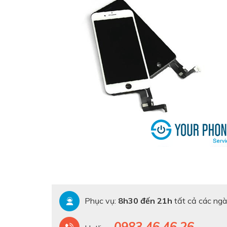
Phục vụ:
8h30 đến 21h
tất cả các ngà
0983.46.46.26