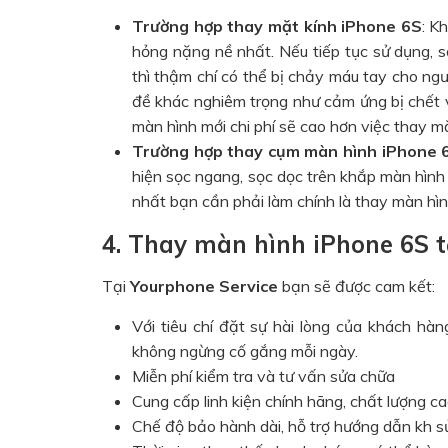
Trường hợp thay mặt kính iPhone 6S
: K
hỏng nặng nề nhất. Nếu tiếp tục sử dụng,
thì thậm chí có thể bị chảy máu tay cho ng
đề khác nghiêm trọng như cảm ứng bị chết v
màn hình mới chi phí sẽ cao hơn việc thay mặ
Trường hợp thay cụm màn hình iPhone 
hiện sọc ngang, sọc dọc trên khắp màn hình h
nhất bạn cần phải làm chính là thay màn hìn
4. Thay màn hình iPhone 6S t
Tại
Yourphone Service
bạn sẽ được cam kết:
Với tiêu chí đặt sự hài lòng của khách hà
không ngừng cố gắng mỗi ngày.
Miễn phí kiểm tra và tư vấn sửa chữa
Cung cấp linh kiện chính hãng, chất lượng ca
Chế độ bảo hành dài, hỗ trợ hướng dẫn kh 