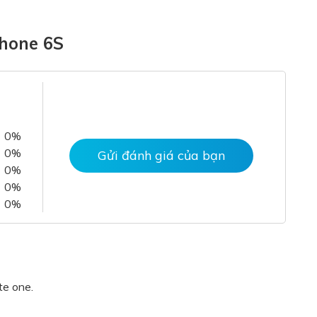
hone 6S
0%
0%
Gửi đánh giá của bạn
0%
0%
0%
te one.