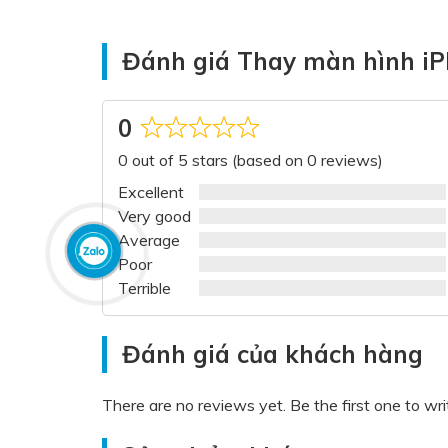
Đánh giá Thay màn hình iP
0
Rated
0 out of 5 stars (based on 0 reviews)
0
out
Excellent
of
Very good
5
Average
Poor
Terrible
Đánh giá của khách hàng
There are no reviews yet. Be the first one to wri