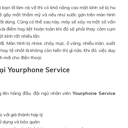
hi bạn lỡ làm rơi vỡ thì có khả năng cao mặt kính sẽ bị hư
 sẽ gây mất thẩm mỹ và nếu như xước gợn trên màn hình
ười dùng. Cũng có thể sau này, máy sẽ xảy ra một số vấn
ài điểm hay liệt hoàn toàn khi đó sẽ phải thay cảm cụm
t kính rất nhiều lần
6S
: Màn hình bị nhòe, chảy mực, ố vàng, nhiễu màn, xuất
ay tệ nhất là không còn hiển thị gì nữa. Khi đó, việc duy
h mới cho điện thoại.
ại Yourphone Service
ng lên hàng đầu, đội ngũ nhân viên
Yourphone Service
o với giá thành hợp lý
sử dụng và bảo quản