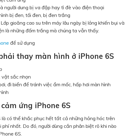
mà người dung bị va đập hay tì đè vào điện thoại
nh bị đen, tối đen, bị đen trắng
:
Lớp gioăng cao su trên máy lâu ngày bị lỏng khiến bụi và
iện là những đốm trắng mà chúng ta vẫn thấy.
hone
để sử dụng
 phải thay màn hình ở iPhone 6S
p
c vật sắc nhọn
bơi, đi biển để tránh việc ẩm mốc, hấp hơi màn hình
hình
h cảm ứng iPhone 6S
 là có thể khắc phục hết tất cả những hỏng hóc trên
 phí nhất. Do đó, người dùng cần phân biệt rõ khi nào
iPhone 6S.