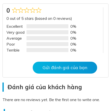
0
Rated
0 out of 5 stars (based on 0 reviews)
0
out
Excellent
0%
of
Very good
0%
5
Average
0%
Poor
0%
Terrible
0%
Gửi đánh giá của bạn
Đánh giá của khách hàng
There are no reviews yet. Be the first one to write one.