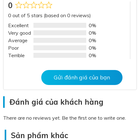
0
Rated
0 out of 5 stars (based on 0 reviews)
0
out
Excellent
0%
of
Very good
0%
5
Average
0%
Poor
0%
Terrible
0%
Gửi đánh giá của bạn
Đánh giá của khách hàng
There are no reviews yet. Be the first one to write one.
Sản phẩm khác