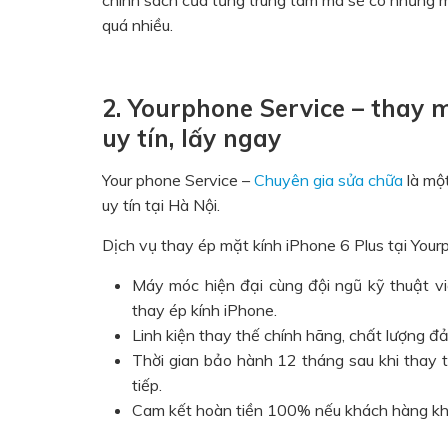
chính sách của từng trung tâm mà sẽ có những 
quá nhiều.
2. Yourphone Service – thay m
uy tín, lấy ngay
Your phone Service –
Chuyên gia sửa chữa
là một
uy tín tại Hà Nội.
Dịch vụ thay ép mặt kính iPhone 6 Plus tại You
Máy móc hiện đại cùng đội ngũ kỹ thuật viê
thay ép kính iPhone.
Linh kiện thay thế chính hãng, chất lượng đ
Thời gian bảo hành 12 tháng sau khi thay th
tiếp.
Cam kết hoàn tiền 100% nếu khách hàng khôn