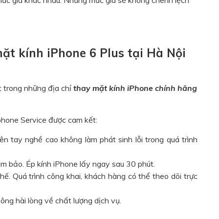
mức giá khác nhau. Nhưng mức giá sẽ không chênh lệch
ặt kính iPhone 6 Plus tại Hà Nội
 trong những địa chỉ
thay mặt kính iPhone chính hãng
rphone Service được cam kết:
n tay nghề cao không làm phát sinh lỗi trong quá trình
ảm bảo. Ép kính iPhone lấy ngay sau 30 phút.
ế. Quá trình công khai, khách hàng có thể theo dõi trực
g hài lòng về chất lượng dịch vụ.