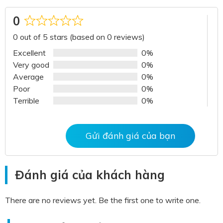
0
Rated
0 out of 5 stars (based on 0 reviews)
0
out
Excellent
0%
of
Very good
0%
5
Average
0%
Poor
0%
Terrible
0%
Gửi đánh giá của bạn
Đánh giá của khách hàng
There are no reviews yet. Be the first one to write one.