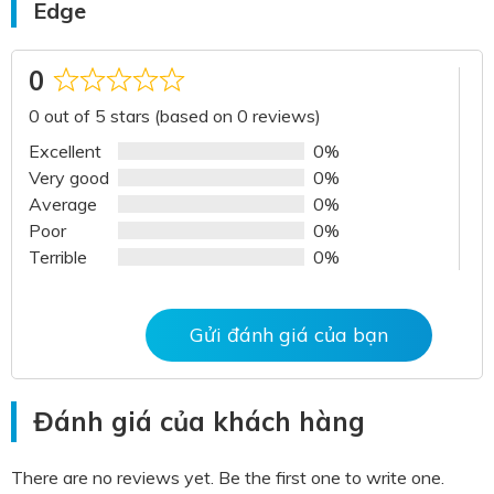
Edge
0
Rated
0 out of 5 stars (based on 0 reviews)
0
out
Excellent
0%
of
Very good
0%
5
Average
0%
Poor
0%
Terrible
0%
Gửi đánh giá của bạn
Đánh giá của khách hàng
There are no reviews yet. Be the first one to write one.