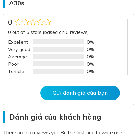
A30s
0
Rated
0 out of 5 stars (based on 0 reviews)
0
out
Excellent
0%
of
Very good
0%
5
Average
0%
Poor
0%
Terrible
0%
Gửi đánh giá của bạn
Đánh giá của khách hàng
There are no reviews yet. Be the first one to write one.