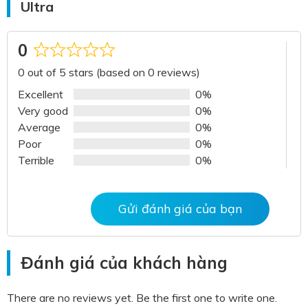
Ultra
0
Rated
0 out of 5 stars (based on 0 reviews)
0
out
Excellent
0%
of
Very good
0%
5
Average
0%
Poor
0%
Terrible
0%
Gửi đánh giá của bạn
Đánh giá của khách hàng
There are no reviews yet. Be the first one to write one.