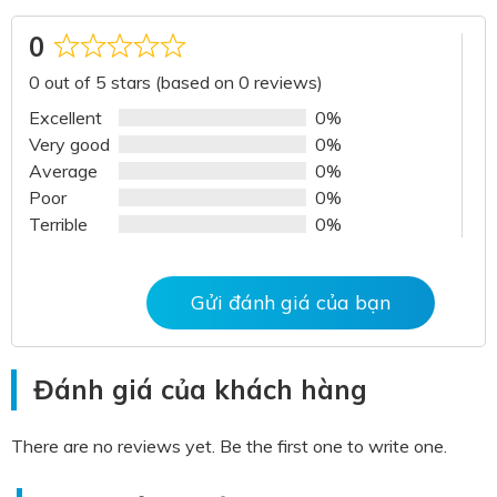
0
Rated
0 out of 5 stars (based on 0 reviews)
0
out
Excellent
0%
of
Very good
0%
5
Average
0%
Poor
0%
Terrible
0%
Gửi đánh giá của bạn
Đánh giá của khách hàng
There are no reviews yet. Be the first one to write one.