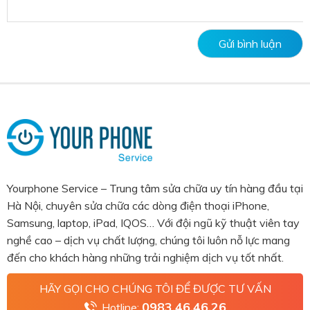
Yourphone Service – Trung tâm sửa chữa uy tín hàng đầu tại
Hà Nội, chuyên sửa chữa các dòng điện thoại iPhone,
Samsung, laptop, iPad, IQOS… Với đội ngũ kỹ thuật viên tay
nghề cao – dịch vụ chất lượng, chúng tôi luôn nỗ lực mang
đến cho khách hàng những trải nghiệm dịch vụ tốt nhất.
HÃY GỌI CHO CHÚNG TÔI ĐỂ ĐƯỢC TƯ VẤN
0983.46.46.26
Hotline: