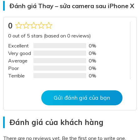
Đánh giá Thay – sửa camera sau iPhone X
0
Rated
0 out of 5 stars (based on 0 reviews)
0
out
Excellent
0%
of
Very good
0%
5
Average
0%
Poor
0%
Terrible
0%
Gửi đánh giá của bạn
Đánh giá của khách hàng
There are no reviews yet. Be the first one to write one.