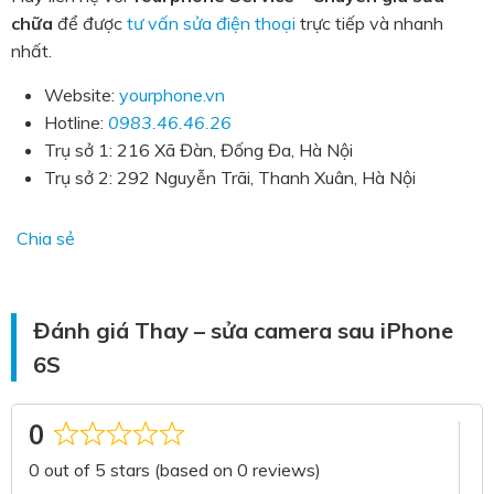
chữa
để được
tư vấn sửa điện thoại
trực tiếp và nhanh
nhất.
Website:
yourphone.vn
Hotline:
0983.46.46.26
Trụ sở 1: 216 Xã Đàn, Đống Đa, Hà Nội
Trụ sở 2: 292 Nguyễn Trãi, Thanh Xuân, Hà Nội
Chia sẻ
Đánh giá Thay – sửa camera sau iPhone
6S
0
Rated
0 out of 5 stars (based on 0 reviews)
0