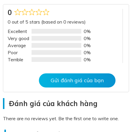
0
Rated
0 out of 5 stars (based on 0 reviews)
0
out
Excellent
0%
of
Very good
0%
5
Average
0%
Poor
0%
Terrible
0%
Gửi đánh giá của bạn
Đánh giá của khách hàng
There are no reviews yet. Be the first one to write one.