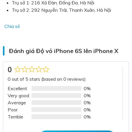
Trụ sở 1: 216 Xã Đàn, Đống Đa, Hà Nội
Trụ sở 2: 292 Nguyễn Trãi, Thanh Xuân
, Hà Nội
Chia sẻ
Đánh giá Độ vỏ iPhone 6S lên iPhone X
0
Rated
0 out of 5 stars (based on 0 reviews)
0
out
Excellent
0%
of
Very good
0%
5
Average
0%
Poor
0%
Terrible
0%