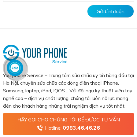
Yourphone Service – Trung tâm sửa chữa uy tín hàng đầu tại
Hà Nội, chuyên sửa chữa các dòng điện thoại iPhone,
Samsung, laptop, iPad, IQOS… Với đội ngũ kỹ thuật viên tay
nghề cao – dịch vụ chất lượng, chúng tôi luôn nỗ lực mang
đến cho khách hàng những trải nghiệm dịch vụ tốt nhất.
HÃY GỌI CHO CHÚNG TÔI ĐỂ ĐƯỢC TƯ VẤN
0983.46.46.26
Hotline: