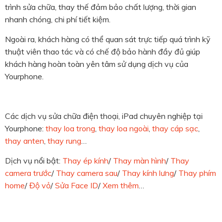
trình sửa chữa, thay thế đảm bảo chất lượng, thời gian
nhanh chóng, chi phí tiết kiệm.
Ngoài ra, khách hàng có thể quan sát trực tiếp quá trình kỹ
thuật viên thao tác và có chế độ bảo hành đầy đủ giúp
khách hàng hoàn toàn yên tâm sử dụng dịch vụ của
Yourphone.
Các dịch vụ sửa chữa điện thoại, iPad chuyên nghiệp tại
Yourphone:
thay loa trong
,
thay loa ngoài
,
thay cáp sạc
,
thay anten
,
thay rung
…
Dịch vụ nổi bật:
Thay ép kính
/
Thay màn hình
/
Thay
camera trước
/
Thay camera sau
/
Thay kính lưng
/
Thay phím
home
/
Độ vỏ
/
Sửa Face ID
/
Xem thêm
…