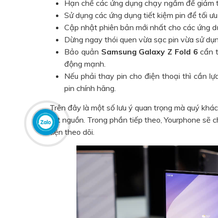
Hạn chế các ứng dụng chạy ngầm để giảm tả
Sử dụng các ứng dụng tiết kiệm pin để tối ư
Cập nhật phiên bản mới nhất cho các ứng dụn
Dừng ngay thói quen vừa sạc pin vừa sử dụn
Bảo quản
Samsung Galaxy Z Fold 6
cẩn t
động mạnh.
Nếu phải thay pin cho điện thoại thì cần lự
pin chính hãng.
Trên đây là một số lưu ý quan trọng mà quý khá
tắt nguồn. Trong phần tiếp theo, Yourphone sẽ chi
tiện theo dõi.