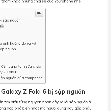
y tham khảo những chia sẻ của Yourphone nhé.
bị sập nguồn
lỗi
ị ảnh hưởng do rơi vỡ
sập nguồn
 đến trung tâm sửa chữa
y Z Fold 6
 sập nguồn của Yourphone
alaxy Z Fold 6 bị sập nguồn
n tìm hiểu từng nguyên nhân gây ra lỗi sập nguồn ở
ờng hợp phổ biến nhất mà người dùng hay gặp phải.