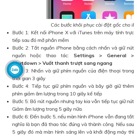
Các bước khôi phục cài đặt gốc cho i
Bước 1: Kết nối iPhone X với iTunes trên máy tính trực
tiếp sau đó mở phần mềm
Bước 2: Tắt nguồn iPhone bằng cách nhấn và giữ nút
nguồn hoặc thao tác:
Settings > General >
Shutdown > Vuốt thanh trượt sang ngang
Bước 3: Nhấn và giữ phím nguồn của điện thoại trong
thời gian 3 giây
Bước 4: Tiếp tục giữ phím nguồn và bây giờ giữ thêm
phím giảm âm lượng trong 10 giây kế tiếp
Bước 5: Bỏ nút nguồn nhưng tay kia vẫn tiếp tục giữ nút
Giảm âm lượng trong 5 giây nữa.
Bước 6: Đến bước 5, nếu màn hình iPhone vẫn đang tắt
nghĩa là bạn đã thao tác đúng và thành công. Nếu sau
5 giây đó mà màn hình sáng lên và khởi động máy thì