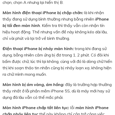
chọn,
chọn A nhưng lại hiển thị B.
Màn hình điện thoại iPhone bị chập chờn:
là khi nhận
thấy đang sử dụng bình thường nhưng bỗng nhiên
iPhone
bị tối đen màn hình
. Kiểm tra thì thấy vẫn còn nhận tín
hiệu hoạt động. Thế nhưng vấn đề này không kéo dài lâu,
chỉ vài phút và lại trở về bình thường.
Điện thoại iPhone bị nháy màn hình:
trong khi đang sử
dụng, bỗng nhiên cảm ứng bị đơ trong 1, 2 phút. Có đôi khi
bấm được chữ, lúc thì lại không, cùng với đó là dòng chữ hiển
thị khi soạn thảo tin nhắn cũng bị nhảy loạn xạ, không hiện
ra chữ mình mong muốn.
Màn hình bị ám vàng, ám hồng:
đây là trường hợp thường
thấy nhất ở
lỗi phần mềm iPhone 5S
, dù là máy mới hay sử
dụng đã lâu vẫn có thể mắc phải.
Màn hình iPhone chớp tắt liên tục:
lỗi
màn hình iPhone
chớp nháy liên tục
thế này không chỉ cản trở công việc