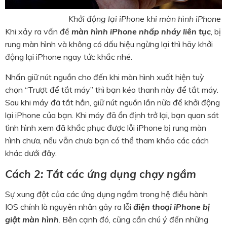
Khởi động lại iPhone khi màn hình iPhone b
Khi xảy ra vấn đề
màn hình iPhone nhấp nháy liên tục
, bị
rung màn hình và không có dấu hiệu ngừng lại thì hãy khởi
động lại iPhone ngay tức khắc nhé.
Nhấn giữ nút nguồn cho đến khi màn hình xuất hiện tuỳ
chọn “Trượt để tắt máy” thì bạn kéo thanh này để tắt máy.
Sau khi máy đã tắt hẳn, giữ nút nguồn lần nữa để khởi động
lại iPhone của bạn. Khi máy đã ổn định trở lại, bạn quan sát
tình hình xem đã khắc phục được lỗi iPhone bị rung màn
hình chưa, nếu vẫn chưa bạn có thể tham khảo các cách
khác dưới đây.
Cách 2: Tắt các ứng dụng chạy ngầm
Sự xung đột của các ứng dụng ngầm trong hệ điều hành
IOS chính là nguyên nhân gây ra lỗi
điện thoại iPhone bị
giật màn hình
. Bên cạnh đó, cũng cần chú ý đến những