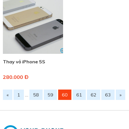
Thay vỏ iPhone 5S
280.000 Đ
«
1
…
58
59
60
61
62
63
»