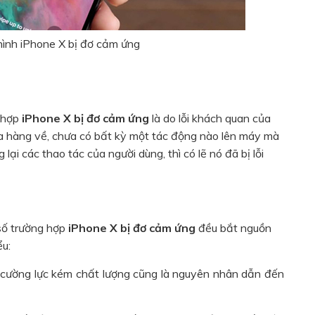
ình iPhone X bị đơ cảm ứng
g hợp
iP
hone X bị đơ cảm ứng
là do lỗi khách quan của
a hàng về, chưa có bất kỳ một tác động nào lên máy mà
ại các thao tác của người dùng, thì có lẽ nó đã bị lỗi
số trường hợp
iP
hone X bị đơ cảm ứng
đều bắt nguồn
ểu:
cường lực kém chất lượng cũng là nguyên nhân dẫn đến