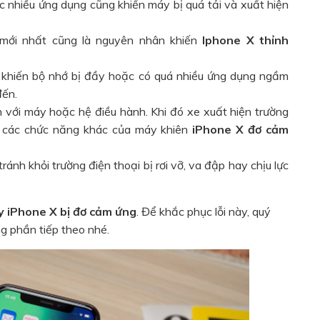
c nhiều ứng dụng cũng khiến máy bị quá tải và xuất hiện
mới nhất cũng là nguyên nhân khiến
Iphone X thỉnh
 khiến bộ nhớ bị đầy hoặc có quá nhiều ứng dụng ngầm
đến.
 với máy hoặc hệ điều hành. Khi đó xe xuất hiện trường
i các chức năng khác của máy khiên
iP
hone X đơ cảm
ránh khỏi trường điện thoại bị rơi vỡ, va đập hay chịu lực
y
iP
hone X bị đơ cảm ứng
. Để khắc phục lỗi này, quý
 phần tiếp theo nhé.