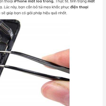
iện thoại
iPhone mất loa trong.
Thực tế, tình trạng
mất
lạ. Lúc này, bạn cần bỏ túi mẹo khắc phục
điện thoại
e sẽ giúp bạn có giải pháp hiệu quả nhất.