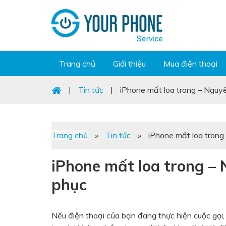
Trang chủ
Giới thiệu
Mua điện thoại
|
Tin tức
|
iPhone mất loa trong – Nguy
Trang chủ
»
Tin tức
»
iPhone mất loa trong
iPhone mất loa trong –
phục
Nếu điện thoại của bạn đang thực hiện cuộc gọi,