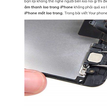
bạn lại không thể nghe người bên kia nói gì thì đ
âm thanh loa trong iPhone
không phải quá xa 
iPhone mất loa trong.
Trong b
ài viết Your phon