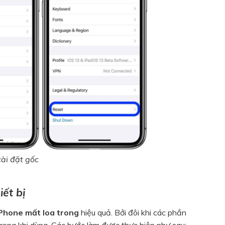
cài đặt gốc
iết bị
Phone mất loa trong
hiệu quả. Bởi đôi khi các phần
ong khi dùng. Các bước làm được thực hiện như sau: