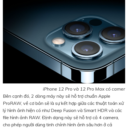
iPhone 12 Pro và 12 Pro Max có camera 
Bên cạnh đó, 2 dòng máy này sẽ hỗ trợ chuẩn Apple
ProRAW, về cơ bản sẽ là sự kết hợp giữa các thuật toán xử
lý hình ảnh hiện có như Deep Fusion và Smart HDR và các
file hình ảnh RAW. Định dạng này sẽ hỗ trợ cả 4 camera,
cho phép người dùng tinh chỉnh hình ảnh sâu hơn ở cả