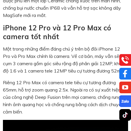
được phủ lên một lớp Ceramic chống xước trên màn hình,
chống bụi nước chuẩn IP68 và vẫn hỗ trợ sạc không dây
MagSafe mới ra mắt.
iPhone 12 Pro và 12 Pro Max có
camera tốt nhất
Một trong những điểm đáng chú ý trên bộ đôi iPhone 12
Pro và Pro Max chính là camera. Về cơ bản, máy vẫn sẽ có
cụm 3 camera gồm góc siêu rộng độ phân giải 12MP, khẩu
độ 1.6 và 1 camera tele 12MP tiêu cự tương đương 52mm.
Riêng 12 Pro Max có camera tele tiêu cự tương đương
65mm, hỗ trợ zoom quang 2.5x. Ngoài ra có sự xuất hiện
của công nghệ Deep Fusion trên mọi camera, chống rung
hình ảnh quang học và chống rung bằng cách dịch chuyển
cảm biến.