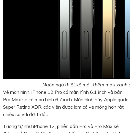
Ngôn ngữ thiết kế mới, thêm màu xanh 
Về màn hình, iPhone 12 Pro có màn hình 6.1 inch và bản
Pro Max sẽ có màn hình 6.7 inch. Màn hình này Apple gọi là
Super Retina XDR, các viền được làm có vẻ mỏng hơn rất
nhiều so với đời trước.
Tương tự như iPhone 12, phiên bản Pro và Pro Max sẽ