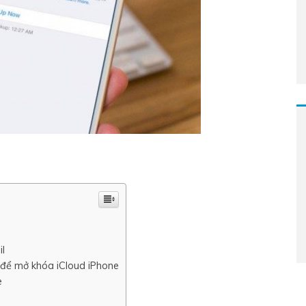
l
 để mở khóa iCloud iPhone
e