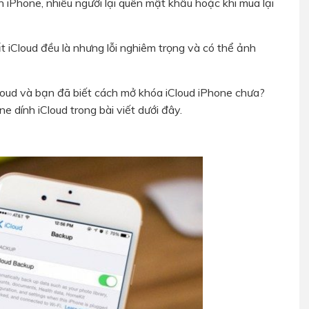
n iPhone, nhiều người lại quên mật khẩu hoặc khi mua lại
t iCloud đều là nhưng lỗi nghiêm trọng và có thể ảnh
loud và bạn đã biết cách mở khóa iCloud iPhone chưa?
 dính iCloud trong bài viết dưới đây.