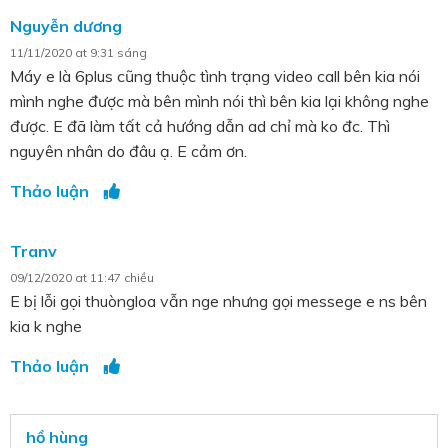
Nguyễn dương
11/11/2020 at 9:31 sáng
Máy e là 6plus cũng thuộc tình trạng video call bên kia nói
mình nghe được mà bên mình nói thì bên kia lại không nghe
được. E đã làm tất cả hướng dẫn ad chỉ mà ko đc. Thì
nguyên nhân do đâu ạ. E cảm ơn.
Thảo luận
Tranv
09/12/2020 at 11:47 chiều
E bị lỗi gọi thuòngloa vẫn nge nhưng gọi messege e ns bên
kia k nghe
Thảo luận
hồ hùng