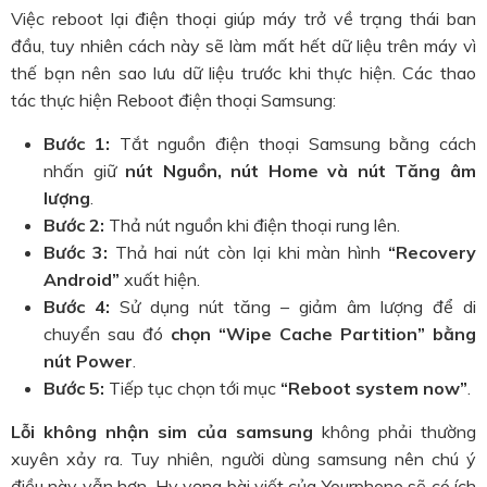
Việc reboot lại điện thoại giúp máy trở về trạng thái ban
đầu, tuy nhiên cách này sẽ làm mất hết dữ liệu trên máy vì
thế bạn nên sao lưu dữ liệu trước khi thực hiện. Các thao
tác thực hiện Reboot điện thoại Samsung:
Bước 1:
Tắt nguồn điện thoại Samsung bằng cách
nhấn giữ
nút Nguồn, nút Home và nút Tăng âm
lượng
.
Bước 2:
Thả nút nguồn khi điện thoại rung lên.
Bước 3:
Thả hai nút còn lại khi màn hình
“Recovery
Android”
xuất hiện.
Bước 4:
Sử dụng nút tăng – giảm âm lượng để di
chuyển sau đó
chọn “Wipe Cache Partition” bằng
nút Power
.
Bước 5:
Tiếp tục chọn tới mục
“Reboot system now”
.
Lỗi không nhận sim của samsung
không phải thường
xuyên xảy ra. Tuy nhiên, người dùng samsung nên chú ý
điều này vẫn hơn. Hy vọng bài viết của Yourphone sẽ có ích