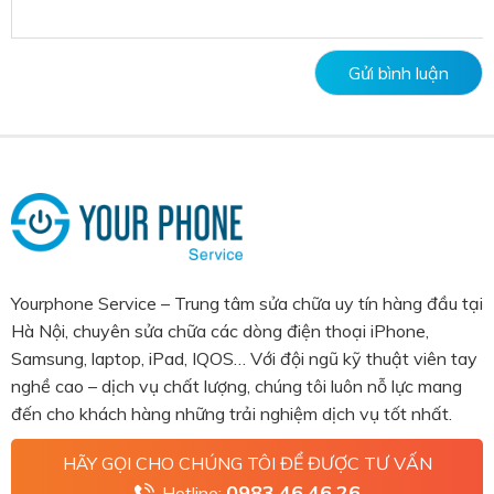
Yourphone Service – Trung tâm sửa chữa uy tín hàng đầu tại
Hà Nội, chuyên sửa chữa các dòng điện thoại iPhone,
Samsung, laptop, iPad, IQOS… Với đội ngũ kỹ thuật viên tay
nghề cao – dịch vụ chất lượng, chúng tôi luôn nỗ lực mang
đến cho khách hàng những trải nghiệm dịch vụ tốt nhất.
HÃY GỌI CHO CHÚNG TÔI ĐỂ ĐƯỢC TƯ VẤN
0983.46.46.26
Hotline: