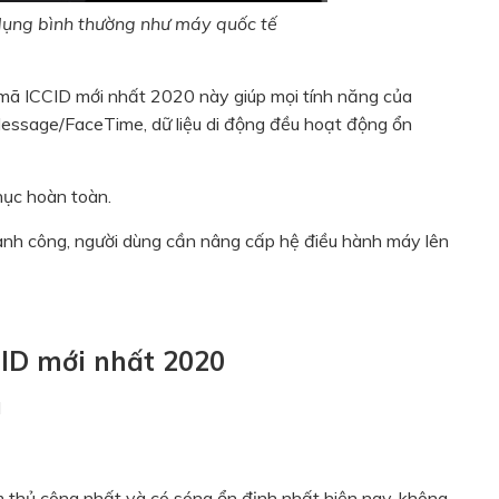
dụng bình thường như máy quốc tế
 mã ICCID mới nhất 2020 này giúp mọi tính năng của
iMessage/FaceTime, dữ liệu di động đều hoạt động ổn
hục hoàn toàn.
ành công, người dùng cần nâng cấp hệ điều hành máy lên
ID mới nhất 2020
M
m thủ công nhất và có sóng ổn định nhất hiện nay, không