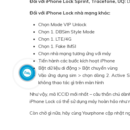
Đối với iPhone Lock Sprint, Tracefone, UQ:
D
Đối với iPhone Lock nhà mạng khác:
Chọn Mode VIP Unlock
Chọn 1. DBSim Style Mode
Chọn 1. LTE/4G
Chọn 1. Fake IMSI
Chọn nhà mạng tương ứng với máy
Tiến hành các bước kích hoạt iPhone
Bật dữ liệu di động > Bật chuyển vùng
Vào ứng dụng sim > chọn dòng 2. Active Si
không thao tác gì trên màn hình
Như vậy, mã ICCID mới nhất – câu thần chú dàn
iPhone Lock có thể sử dụng máy hoàn hảo như m
Còn chờ gì nữa, hãy cùng Yourphone cập nhật ng