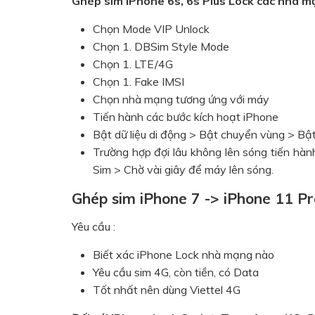
Ghép sim iPhone 6s, 6s Plus Lock các nhà 
Chọn Mode VIP Unlock
Chọn 1. DBSim Style Mode
Chọn 1. LTE/4G
Chọn 1. Fake IMSI
Chọn nhà mạng tương ứng với máy
Tiến hành các bước kích hoạt iPhone
Bật dữ liệu di động > Bật chuyển vùng > Bật
Trường hợp đợi lâu không lên sóng tiến hàn
Sim > Chờ vài giây để máy lên sóng.
Ghép sim iPhone 7 -> iPhone 11 P
Yêu cầu :
Biết xác iPhone Lock nhà mạng nào
Yêu cầu sim 4G, còn tiền, có Data
Tốt nhất nên dùng Viettel 4G