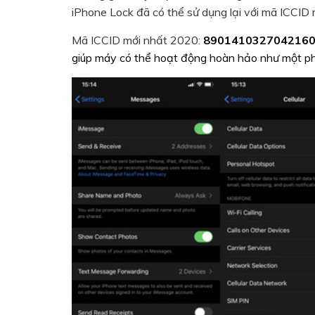
iPhone Lock đã có thể sử dụng lại với mã ICCID
Mã ICCID mới nhất 2020:
890141032704216
giúp máy có thể hoạt động hoàn hảo như một ph