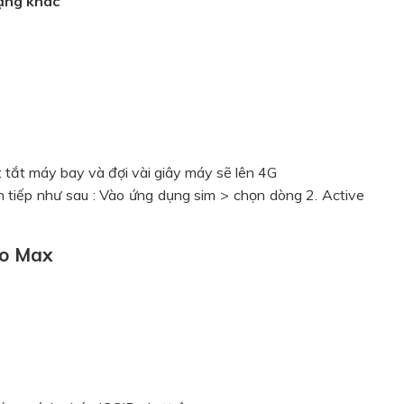
mạng khác
 tắt máy bay và đợi vài giây máy sẽ lên 4G
h tiếp như sau : Vào ứng dụng sim > chọn dòng 2. Active
ro Max