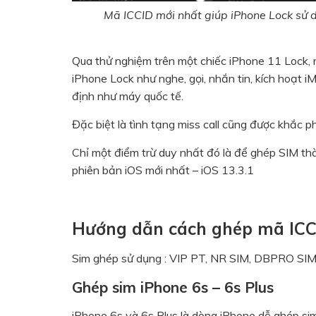
Mã ICCID mới nhất giúp iPhone Lock sử 
Qua thử nghiệm trên một chiếc iPhone 11 Lock,
iPhone Lock như nghe, gọi, nhắn tin, kích hoạt 
định như máy quốc tế.
Đặc biệt là tình tạng miss call cũng được khắc p
Chỉ một điểm trừ duy nhất đó là để ghép SIM th
phiên bản iOS mới nhất – iOS 13.3.1
Hướng dẫn cách ghép mã ICC
Sim ghép sử dụng : VIP PT, NR SIM, DBPRO SI
Ghép sim iPhone 6s – 6s Plus
iPhone 6s và 6s Plus là dòng iPhone dễ ghép si