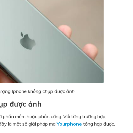
trạng Iphone không chụp được ảnh
hụp được ảnh
ừ phần mềm hoặc phần cứng. Với từng trường hợp,
đây là một số giải pháp mà
Yourphone
tổng hợp được.