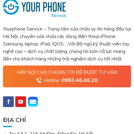
Yourphone Service – Trung tâm sửa chữa uy tín hàng đầu tại
Hà Nội, chuyên sửa chữa các dòng điện thoại iPhone,
Samsung, laptop, iPad, IQOS… Với đội ngũ kỹ thuật viên tay
nghề cao – dịch vụ chất lượng, chúng tôi luôn nỗ lực mang
đến cho khách hàng những trải nghiệm dịch vụ tốt nhất.
HÃY GỌI CHO CHÚNG TÔI ĐỂ ĐƯỢC TƯ VẤN
0983.46.46.26
Hotline:
ĐỊA CHỈ
Trụ Sở 1: 216 Xã Đàn, Đống Đa, Hà Nội