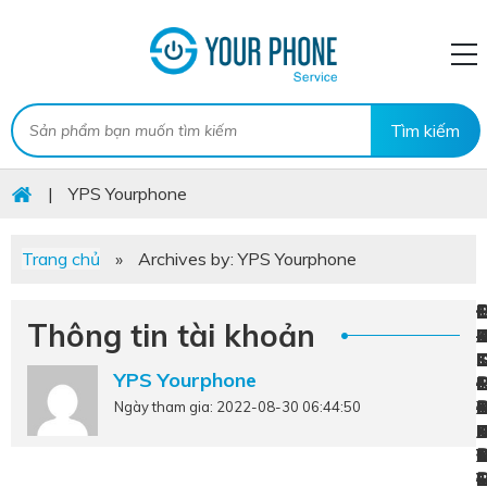
|
YPS Yourphone
Trang chủ
»
Archives by: YPS Yourphone
G
Thông tin tài khoản
T
–
T
C
T
L
YPS Yourphone
C
T
–
–
–
T
T
B
Ngày tham gia: 2022-08-30 06:44:50
C
B
T
V
C
X
C
L
V
F
–
T