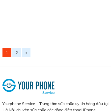
l
v
V
n
t
p
ư
c
h
đ
v
t
c
t
1
2
»
Yourphone Service – Trung tâm sửa chữa uy tín hàng đầu tại
Hà Nội, chuyên sửa chữa các dòng điện thoại iPhone,