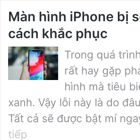
Màn hình iPhone bị 
cách khắc phục
Trong quá trìn
rất hay gặp ph
hình mà tiêu bi
xanh. Vậy lỗi này là do đ
Tất cả sẽ được bật mí nga
Màn
tiếp
hình